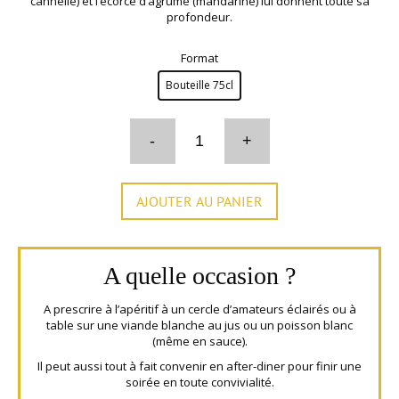
cannelle) et l’écorce d’agrume (mandarine) lui donnent toute sa
profondeur.
Format

Bouteille 75cl
Quantité
AJOUTER AU PANIER
A quelle occasion ?
A prescrire à l’apéritif à un cercle d’amateurs éclairés ou à
table sur une viande blanche au jus ou un poisson blanc
(même en sauce).
Il peut aussi tout à fait convenir en after-diner pour finir une
soirée en toute convivialité.