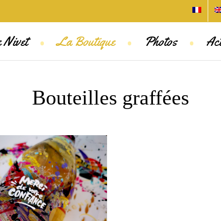
•
•
•
 Nivet
La Boutique
Photos
Act
Bouteilles graffées