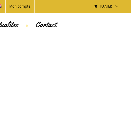
Mon compte
PANIER
•
ualites
Contact