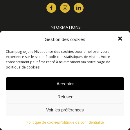
INFORMATIONS
Contact
Gestion des cookies
Où nous trouver ?
Livraison
Champagne Julie Nivet utilise des cookies pour améliorer votre
Conditions générales de vente
expérience sur le site et établir des statistiques de visites. Votre
consentement peut être retiré à tout moment via notre page de
Mentions Légales
politique de cookies.
Politique de confidentialité
Accepter
© Julie Nivet 2019
Refuser
Voir les préférences
L'ABUS D'ALCOOL EST DANGEREUX POUR LA SANTÉ. A
Politique de cookies
Politique de confidentialité
CONSOMMER AVEC MODÉRATION.